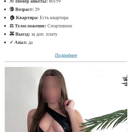
№
Номер анкеты:
80159
🔞 Возраст:
29
🏠 Квартира:
Есть квартира
⚖ Телосложение:
Спортивное
🚕 Выезд:
за доп. плату
✓
Анал:
да
Подробнее