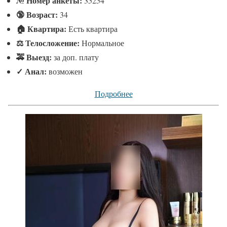
№
Номер анкеты:
35254
🔞 Возраст:
34
🏠 Квартира:
Есть квартира
⚖ Телосложение:
Нормальное
🚕 Выезд:
за доп. плату
✓
Анал:
возможен
Подробнее