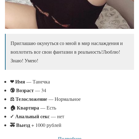
Приглашаю окунуться со мной в мир наслаждения и
воплотить все свои фантазии в реальность!Люблю!
Знаю! Умею!
❤ Имя
— Танечка
🔞 Возраст
— 34
⚖ Телосложение
— Нормальное
🏠 Квартира
— Есть
✓
Анальный секс
— нет
🚕 Выезд
+ 1000 рублей
Подробнее